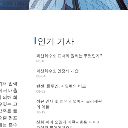
인기 기사
과산화수소 표백의 원리는 무엇인가?
06-18
과산화수소 안정제 개요
06-04
위해 압력
벤젠, 톨루엔, 자일렌의 비교
에서 배출
08-09
 의해 회
섬유 인쇄 및 염색 산업에서 글리세린
수있는 고
의 역할
압축을 풀
10-19
순환 펌프
산화 피마 오일과 에폭시화된 피마자
체는 흡수
오일란 무엇인가요?