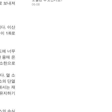
로 보내져
06-08
다. 이산
 1/6로
도에 너무
 용매 온
최소한으로
다. 열 소
소의 단열
해서는 재
 유지하기
스의 손실